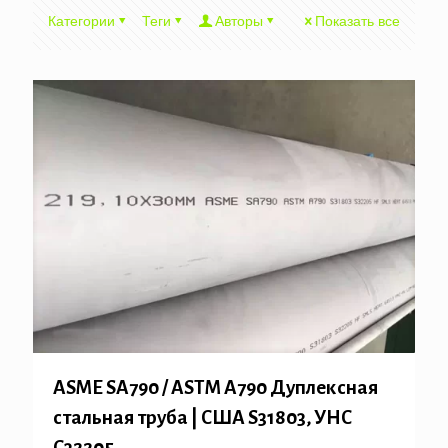
Категории
Теги
Авторы
Показать все
ASME SA790 / ASTM A790 Дуплексная
стальная труба | США S31803, УНС
С32205