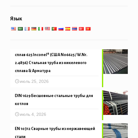
Труба свайные & бурение
Общеинженерное обслуживание
Низко-высокотемпературное обслуживание
Язык
Механическая и точность трубка
сплав 625 Inconel® (США N06625 / W.Nr.
2.4856) Стальная труба из никелевого
сплава & Арматура
июль 25, 2026
DIN 1629 Бесшовные стальные трубы для
котлов
июль 4, 2026
EN 10312 Сварные трубы из нержавеющей
стали