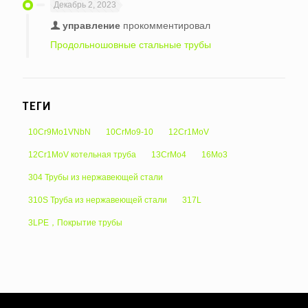
Декабрь 2, 2023
управление
прокомментировал
Продольношовные стальные трубы
ТЕГИ
10Cr9Mo1VNbN
10CrMo9-10
12Cr1MoV
12Cr1MoV котельная труба
13CrMo4
16Mo3
304 Трубы из нержавеющей стали
310S Труба из нержавеющей стали
317L
3LPE，Покрытие трубы