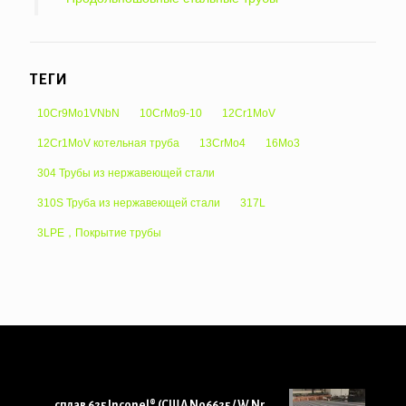
ТЕГИ
10Cr9Mo1VNbN
10CrMo9-10
12Cr1MoV
12Cr1MoV котельная труба
13CrMo4
16Mo3
304 Трубы из нержавеющей стали
310S Труба из нержавеющей стали
317L
3LPE，Покрытие трубы
сплав 625 Inconel® (США N06625 / W.Nr.