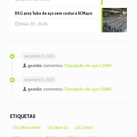
JIS G 4105 Tubo de aço sem costura SCM420
Maio 30, 2026
dezembro 2, 2023
gestão
comentou
Tubulação de aço LSAW
dezembro 2, 2023
gestão
comentou
Tubulação de aço LSAW
ETIQUETAS
10Cr9Mo1VNbN
10CrMo9-10
12Cr1MoV