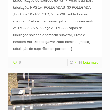
Especificação de padrões de ASTM A53/A53M para
tubulação, NPS 1/4 POLEGADAS- 30 POLEGADA
,Horários 10 -160, STD, XH e XXH soldado e sem
costura , Preto e quente-mergulhado, Zinco-revestido
ASTM A53 VS A153 aço ASTM A53 capas de
tubulação soldada e também suavizar, Preto e
também Hot-Dipped galvanizado nominal (média)
tubulação de superfície de parede
[...]
8
7
Leia mais