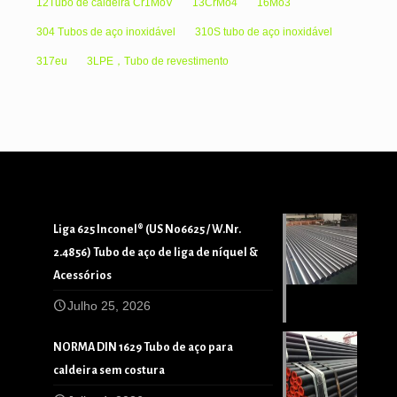
12Tubo de caldeira Cr1MoV
13CrMo4
16Mo3
304 Tubos de aço inoxidável
310S tubo de aço inoxidável
317eu
3LPE，Tubo de revestimento
Liga 625 Inconel® (US N06625 / W.Nr.
2.4856) Tubo de aço de liga de níquel &
Acessórios
Julho 25, 2026
NORMA DIN 1629 Tubo de aço para
caldeira sem costura