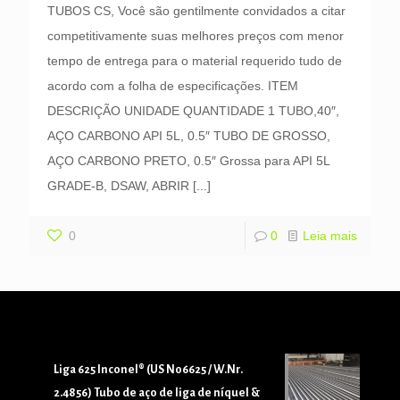
TUBOS CS, Você são gentilmente convidados a citar
competitivamente suas melhores preços com menor
tempo de entrega para o material requerido tudo de
acordo com a folha de especificações. ITEM
DESCRIÇÃO UNIDADE QUANTIDADE 1 TUBO,40″,
AÇO CARBONO API 5L, 0.5″ TUBO DE GROSSO,
AÇO CARBONO PRETO, 0.5″ Grossa para API 5L
GRADE-B, DSAW, ABRIR
[...]
0
0
Leia mais
Liga 625 Inconel® (US N06625 / W.Nr.
2.4856) Tubo de aço de liga de níquel &