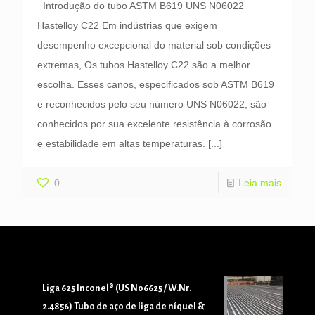
Introdução do tubo ASTM B619 UNS N06022
Hastelloy C22 Em indústrias que exigem
desempenho excepcional do material sob condições
extremas, Os tubos Hastelloy C22 são a melhor
escolha. Esses canos, especificados sob ASTM B619
e reconhecidos pelo seu número UNS N06022, são
conhecidos por sua excelente resistência à corrosão
e estabilidade em altas temperaturas.
[...]
0
Leia mais
Liga 625 Inconel® (US N06625 / W.Nr.
2.4856) Tubo de aço de liga de níquel &