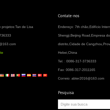
Contate-nos
 projetos:Tan de Lisa
Endereço: 7th chão,Edifício Inter
736333
Shengji,Beijing Road,Empresa do
6@163.com
distrito,Cidade de Cangzhou,Prov
te
Hebei,China
Tel. : 0086-317-3736333
Fax: 0086-317-2011165
Correio:
abter2016@163.com
Pesquisa