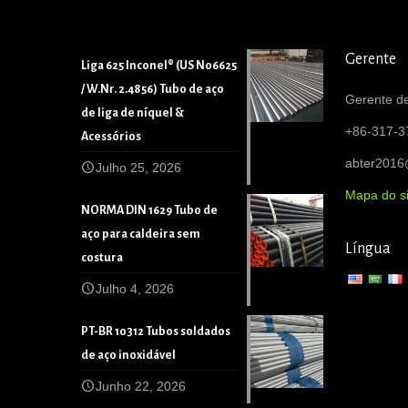
Gerente
Liga 625 Inconel® (US N06625
/ W.Nr. 2.4856) Tubo de aço
Gerente de
de liga de níquel &
+86-317-3
Acessórios
abter201
Julho 25, 2026
Mapa do si
NORMA DIN 1629 Tubo de
aço para caldeira sem
Língua
costura
Julho 4, 2026
PT-BR 10312 Tubos soldados
de aço inoxidável
Junho 22, 2026