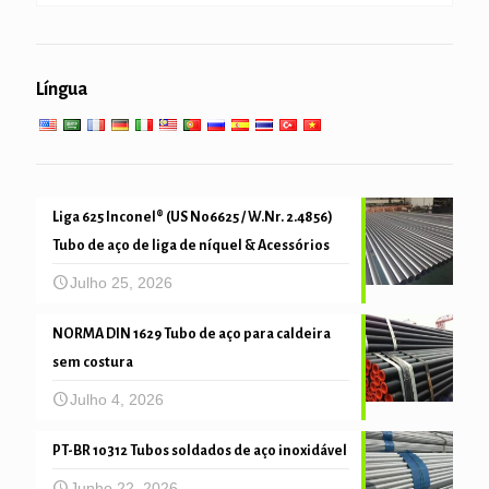
super-aquecedor
empilhando tubulação & de perfuração
serviço geral de engenharia
Serviço de baixa alta temperatura
Língua
tubo de mecânica e de precisão
Liga 625 Inconel® (US N06625 / W.Nr. 2.4856)
Tubo de aço de liga de níquel & Acessórios
Julho 25, 2026
NORMA DIN 1629 Tubo de aço para caldeira
sem costura
Julho 4, 2026
PT-BR 10312 Tubos soldados de aço inoxidável
Junho 22, 2026