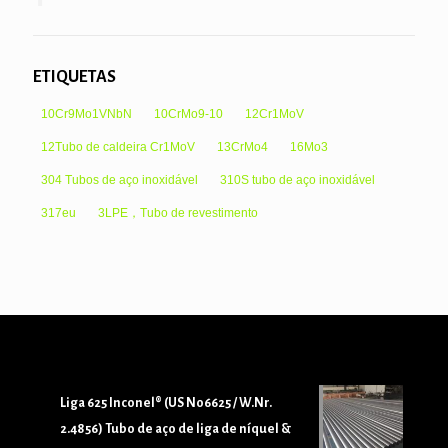
ETIQUETAS
10Cr9Mo1VNbN
10CrMo9-10
12Cr1MoV
12Tubo de caldeira Cr1MoV
13CrMo4
16Mo3
304 Tubos de aço inoxidável
310S tubo de aço inoxidável
317eu
3LPE，Tubo de revestimento
Liga 625 Inconel® (US N06625 / W.Nr.
2.4856) Tubo de aço de liga de níquel &