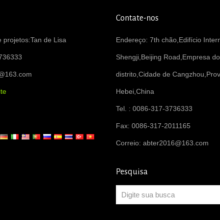
Contate-nos
 projetos:Tan de Lisa
Endereço: 7th chão,Edifício Inter
736333
Shengji,Beijing Road,Empresa do
6@163.com
distrito,Cidade de Cangzhou,Prov
te
Hebei,China
Tel. : 0086-317-3736333
Fax: 0086-317-2011165
Correio:
abter2016@163.com
Pesquisa