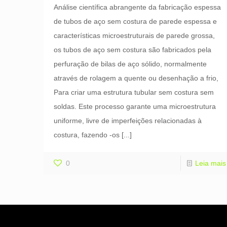
Análise científica abrangente da fabricação espessa
de tubos de aço sem costura de parede espessa e
características microestruturais de parede grossa,
os tubos de aço sem costura são fabricados pela
perfuração de bilas de aço sólido, normalmente
através de rolagem a quente ou desenhação a frio,
Para criar uma estrutura tubular sem costura sem
soldas. Este processo garante uma microestrutura
uniforme, livre de imperfeições relacionadas à
costura, fazendo -os
[...]
0
Leia mais