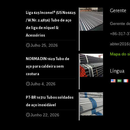
Gerente
Liga 625 Inconel® (US N06625
/ W.Nr. 2.4856) Tubo de aço
Gerente de
de liga de níquel &
+86-317-3
Acessórios
abter201
Julho 25, 2026
Mapa do si
NORMA DIN 1629 Tubo de
aço para caldeira sem
Língua
costura
Julho 4, 2026
PT-BR 10312 Tubos soldados
de aço inoxidável
Junho 22, 2026