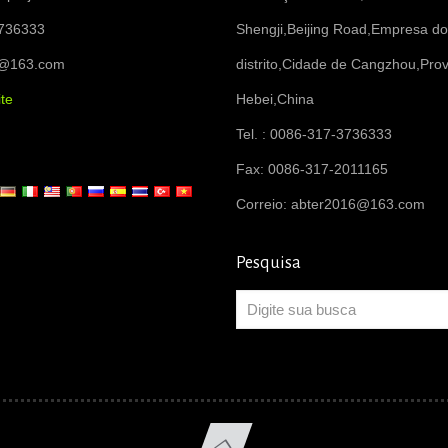
736333
Shengji,Beijing Road,Empresa do
6@163.com
distrito,Cidade de Cangzhou,Prov
te
Hebei,China
Tel. : 0086-317-3736333
Fax: 0086-317-2011165
Correio:
abter2016@163.com
Pesquisa