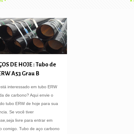
es
OS DE HOJE : Tubo de
ERW A53 Grau B
está interessado em tubo ERW
da de carbono? Aqui envie o
 do tubo ERW de hoje para sua
ncia. Se você tiver
sse,seja livre para entrar em
o comigo. Tubo de aço carbono