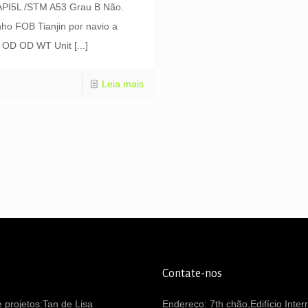
PI5L /STM A53 Grau B Não.
o FOB Tianjin por navio a
l OD OD WT Unit
[...]
Leia mais
Contate-nos
 projetos:Tan de Lisa
Endereço: 7th chão,Edifício Inter