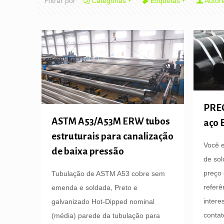
Filtrar por
Categorias
Etiquetas
Autor
PREÇ
ASTM A53/A53M ERW tubos
aço 
estruturais para canalização
Você 
de baixa pressão
de sol
preço
Tubulação de ASTM A53 cobre sem
referê
emenda e soldada, Preto e
intere
galvanizado Hot-Dipped nominal
contat
(média) parede da tubulação para