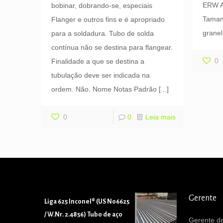
ERW A
bobinar, dobrando-se, especiais
Tamanh
Flanger e outros fins e é apropriado
grane
para a soldadura. Tubo de solda
contínua não se destina para flangear.
0
Finalidade a que se destina a
tubulação deve ser indicada na
ordem. Não. Nome Notas Padrão
[...]
0
0
Leia mais
Gerente
Liga 625 Inconel® (US N06625
/ W.Nr. 2.4856) Tubo de aço
Gerente de