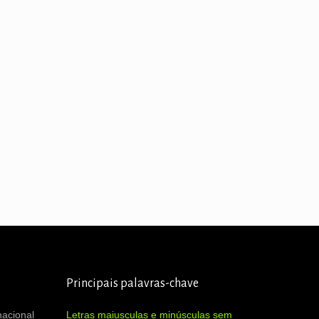
Principais palavras-chave
nacional
Letras maiusculas e minúsculas sem