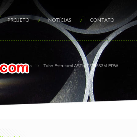
PROJETO
NOTÍCIAS
CONTATO
Casa
Tubo Estrutural ASTM A53/A53M ERW