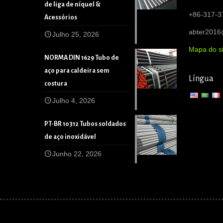
de liga de níquel &
+86-317-3
Acessórios
abter201
Julho 25, 2026
Mapa do si
NORMA DIN 1629 Tubo de
aço para caldeira sem
Língua
costura
Julho 4, 2026
PT-BR 10312 Tubos soldados
de aço inoxidável
Junho 22, 2026