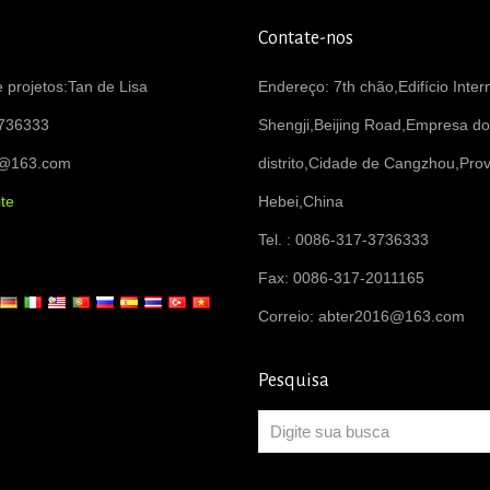
Contate-nos
 projetos:Tan de Lisa
Endereço: 7th chão,Edifício Inter
736333
Shengji,Beijing Road,Empresa do
6@163.com
distrito,Cidade de Cangzhou,Prov
te
Hebei,China
Tel. : 0086-317-3736333
Fax: 0086-317-2011165
Correio:
abter2016@163.com
Pesquisa