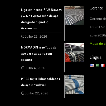
Gerente
Liga 625 Inconel® (US N06625
/ W.Nr. 2.4856) Tubo de aço
Gerente de
de liga de níquel &
+86-317-3
Acessórios
abter201
Julho 25, 2026
Mapa do si
NORMA DIN 1629 Tubo de
aço para caldeira sem
Língua
costura
Julho 4, 2026
PT-BR 10312 Tubos soldados
de aço inoxidável
Junho 22, 2026