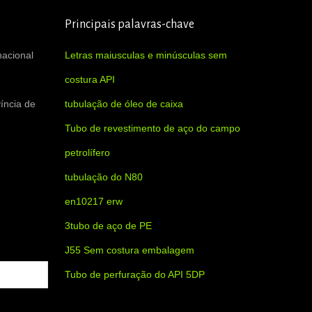
Principais palavras-chave
nacional
Letras maiusculas e minúsculas sem
costura API
íncia de
tubulação de óleo de caixa
Tubo de revestimento de aço do campo
petrolífero
tubulação do N80
en10217 erw
3tubo de aço de PE
J55 Sem costura embalagem
Tubo de perfuração do API 5DP