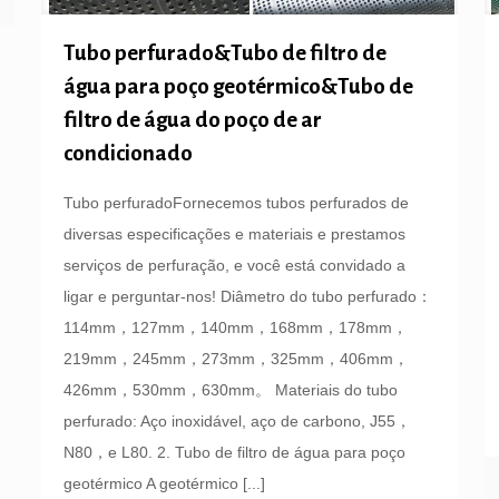
Tubo perfurado&Tubo de filtro de
água para poço geotérmico&Tubo de
filtro de água do poço de ar
condicionado
Tubo perfuradoFornecemos tubos perfurados de
diversas especificações e materiais e prestamos
serviços de perfuração, e você está convidado a
ligar e perguntar-nos! Diâmetro do tubo perfurado：
114mm，127mm，140mm，168mm，178mm，
219mm，245mm，273mm，325mm，406mm，
426mm，530mm，630mm。 Materiais do tubo
perfurado: Aço inoxidável, aço de carbono, J55，
N80，e L80. 2. Tubo de filtro de água para poço
geotérmico A geotérmico
[...]