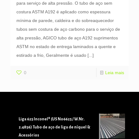
para serviço de alta pressão. O tubo de aço sem
costura ASTM A192 é aplicado como espessura
mínima de parede, caldeira e do sobreaquecedor
tubos sem costura de aço carbono para o serviço de
alta pressão, AGICO tubo de aço A192 suprimentos
ASTM no estado de entrega laminados a quente e
estirado a frio, Geralmente é usado
[...]
0
Leia mais
Liga 625 Inconel® (US N06625 / W.Nr.
2.4856) Tubo de aço de liga de níquel &
Acessórios