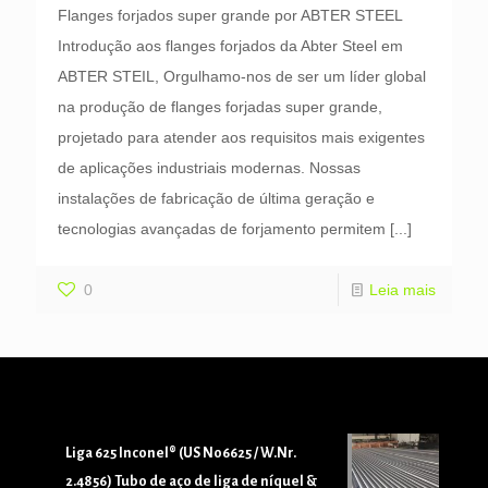
Flanges forjados super grande por ABTER STEEL
Introdução aos flanges forjados da Abter Steel em
ABTER STEIL, Orgulhamo-nos de ser um líder global
na produção de flanges forjadas super grande,
projetado para atender aos requisitos mais exigentes
de aplicações industriais modernas. Nossas
instalações de fabricação de última geração e
tecnologias avançadas de forjamento permitem
[...]
0
Leia mais
Liga 625 Inconel® (US N06625 / W.Nr.
2.4856) Tubo de aço de liga de níquel &