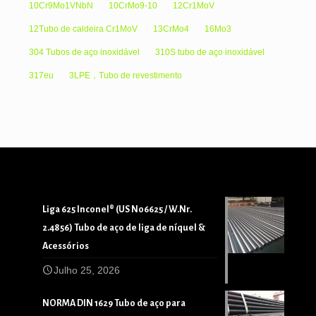
10Cr9Mo1VNbN
10CrMo9-10
12Cr1MoV
12Tubo de caldeira Cr1MoV
13CrMo4
16Mo3
304 Tubos de aço inoxidável
310S tubo de aço inoxidável
317eu
3LPE，Tubo de revestimento
Liga 625 Inconel® (US N06625 / W.Nr.
2.4856) Tubo de aço de liga de níquel &
Acessórios
Julho 25, 2026
NORMA DIN 1629 Tubo de aço para