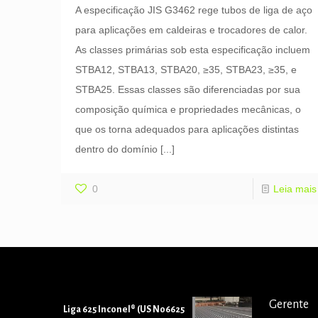
A especificação JIS G3462 rege tubos de liga de aço
para aplicações em caldeiras e trocadores de calor.
As classes primárias sob esta especificação incluem
STBA12, STBA13, STBA20, ≥35, STBA23, ≥35, e
STBA25. Essas classes são diferenciadas por sua
composição química e propriedades mecânicas, o
que os torna adequados para aplicações distintas
dentro do domínio
[...]
0
Leia mais
Gerente
Liga 625 Inconel® (US N06625