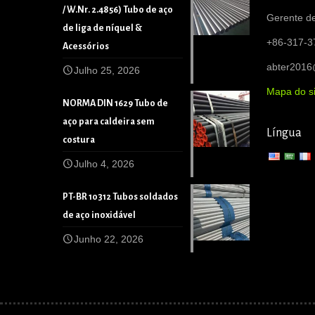
/ W.Nr. 2.4856) Tubo de aço
Gerente de
de liga de níquel &
+86-317-3
Acessórios
abter201
Julho 25, 2026
Mapa do si
NORMA DIN 1629 Tubo de
aço para caldeira sem
Língua
costura
Julho 4, 2026
PT-BR 10312 Tubos soldados
de aço inoxidável
Junho 22, 2026