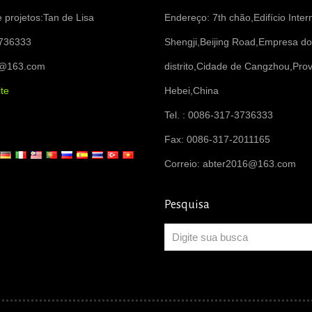
 projetos:Tan de Lisa
Endereço: 7th chão,Edifício Inter
736333
Shengji,Beijing Road,Empresa do
6@163.com
distrito,Cidade de Cangzhou,Prov
te
Hebei,China
Tel. : 0086-317-3736333
Fax: 0086-317-2011165
Correio:
abter2016@163.com
Pesquisa