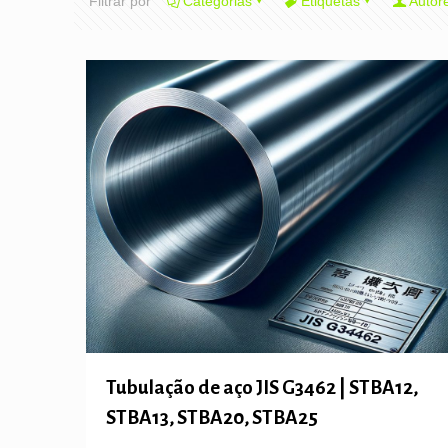
Filtrar por
Categorias
Etiquetas
Autor
Tubulação de aço JIS G3462 | STBA12,
STBA13, STBA20, STBA25