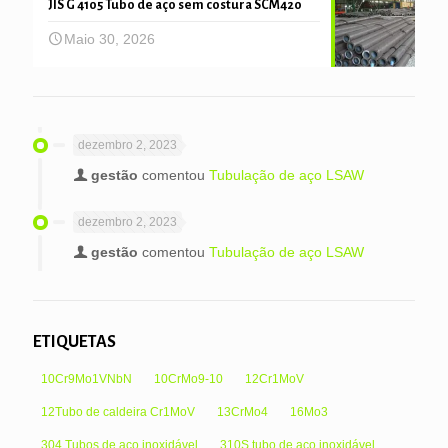
JIS G 4105 Tubo de aço sem costura SCM420
Maio 30, 2026
dezembro 2, 2023
gestão
comentou
Tubulação de aço LSAW
dezembro 2, 2023
gestão
comentou
Tubulação de aço LSAW
ETIQUETAS
10Cr9Mo1VNbN
10CrMo9-10
12Cr1MoV
12Tubo de caldeira Cr1MoV
13CrMo4
16Mo3
304 Tubos de aço inoxidável
310S tubo de aço inoxidável