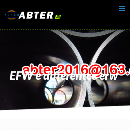
EFW e differentce erw