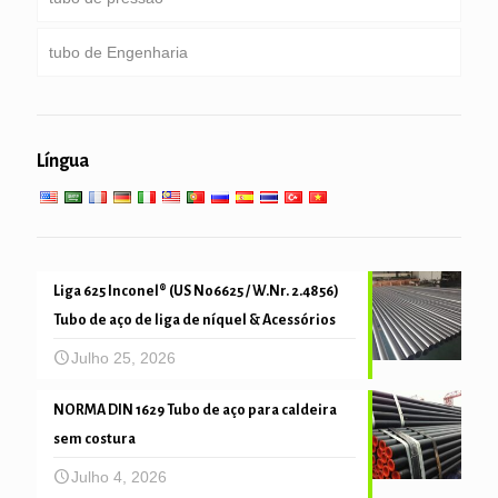
perfuração
tubo de Engenharia
Tubulação galvanizada
Caldeira, trocador de calor, condensador & tubo de
super-aquecedor
empilhando tubulação & de perfuração
serviço geral de engenharia
Serviço de baixa alta temperatura
Língua
tubo de mecânica e de precisão
Liga 625 Inconel® (US N06625 / W.Nr. 2.4856)
Tubo de aço de liga de níquel & Acessórios
Julho 25, 2026
NORMA DIN 1629 Tubo de aço para caldeira
sem costura
Julho 4, 2026