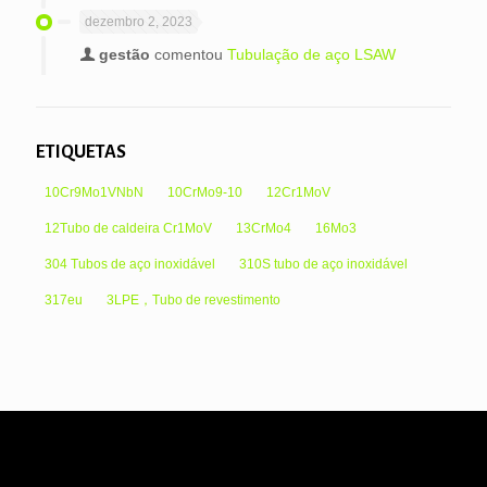
dezembro 2, 2023
gestão
comentou
Tubulação de aço LSAW
ETIQUETAS
10Cr9Mo1VNbN
10CrMo9-10
12Cr1MoV
12Tubo de caldeira Cr1MoV
13CrMo4
16Mo3
304 Tubos de aço inoxidável
310S tubo de aço inoxidável
317eu
3LPE，Tubo de revestimento