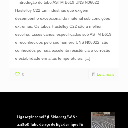
Introdução do tubo ASTM B619 UNS N06022
Hastelloy C22 Em indústrias que exigem
desempenho excepcional do material sob condições
extremas, Os tubos Hastelloy C22 são a melhor
escolha. Esses canos, especificados sob ASTM B619
e reconhecidos pelo seu número UNS N06022, são
conhecidos por sua excelente resistência à corrosão
e estabilidade em altas temperaturas.
[...]
0
Leia mais
Liga 625 Inconel® (US N06625 / W.Nr.
2.4856) Tubo de aço de liga de níquel &