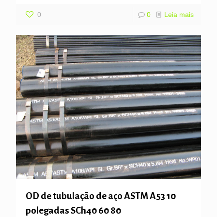
0
0
Leia mais
OD de tubulação de aço ASTM A53 10
polegadas SCh40 60 80