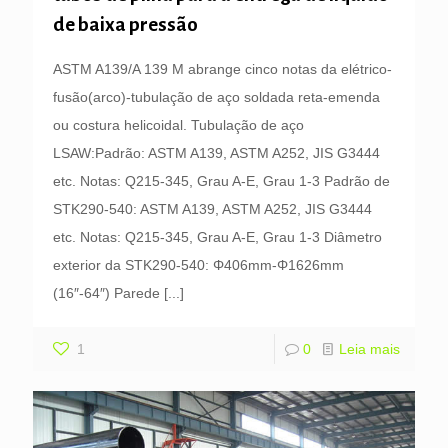
de baixa pressão
ASTM A139/A 139 M abrange cinco notas da elétrico-
fusão(arco)-tubulação de aço soldada reta-emenda
ou costura helicoidal. Tubulação de aço
LSAW:Padrão: ASTM A139, ASTM A252, JIS G3444
etc. Notas: Q215-345, Grau A-E, Grau 1-3 Padrão de
STK290-540: ASTM A139, ASTM A252, JIS G3444
etc. Notas: Q215-345, Grau A-E, Grau 1-3 Diâmetro
exterior da STK290-540: Φ406mm-Φ1626mm
(16″-64″) Parede
[...]
1
0
Leia mais