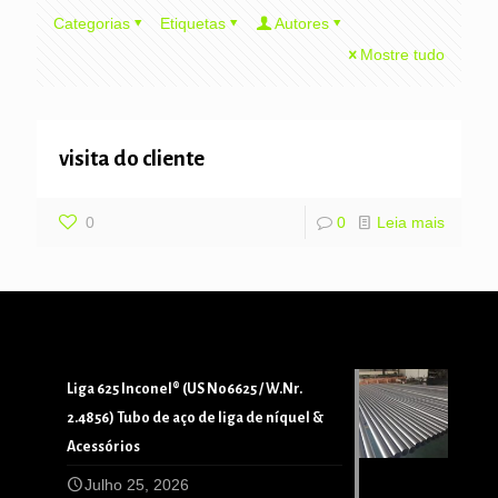
Categorias
Etiquetas
Autores
Mostre tudo
visita do cliente
0
0
Leia mais
Liga 625 Inconel® (US N06625 / W.Nr.
2.4856) Tubo de aço de liga de níquel &
Acessórios
Julho 25, 2026