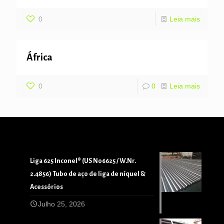
0
Leia mais
África
0
0
Leia mais
Liga 625 Inconel® (US N06625 / W.Nr.
2.4856) Tubo de aço de liga de níquel &
Acessórios
Julho 25, 2026