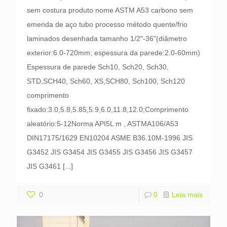
sem costura produto nome ASTM A53 carbono sem
emenda de aço tubo processo método quente/frio
laminados desenhada tamanho 1/2"-36"(diâmetro
exterior:6.0-720mm; espessura da parede:2.0-60mm)
Espessura de parede Sch10, Sch20, Sch30,
STD,SCH40, Sch60, XS,SCH80, Sch100, Sch120
comprimento
fixado:3.0,5.8,5.85,5.9,6.0,11.8,12.0;Comprimento
aleatório:5-12Norma API5L m , ASTMA106/A53
DIN17175/1629 EN10204 ASME B36.10M-1996 JIS
G3452 JIS G3454 JIS G3455 JIS G3456 JIS G3457
JIS G3461
[...]
0
0
Leia mais