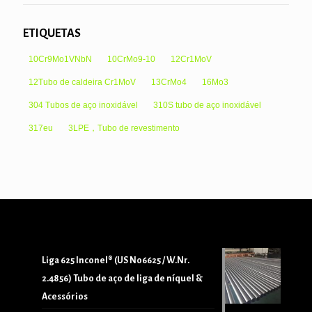
ETIQUETAS
10Cr9Mo1VNbN
10CrMo9-10
12Cr1MoV
12Tubo de caldeira Cr1MoV
13CrMo4
16Mo3
304 Tubos de aço inoxidável
310S tubo de aço inoxidável
317eu
3LPE，Tubo de revestimento
Liga 625 Inconel® (US N06625 / W.Nr.
2.4856) Tubo de aço de liga de níquel &
Acessórios