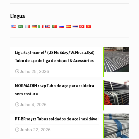
empilhando tubulação & de perfuração
serviço geral de engenharia
Serviço de baixa alta temperatura
Língua
tubo de mecânica e de precisão
Liga 625 Inconel® (US N06625 / W.Nr. 2.4856)
Tubo de aço de liga de níquel & Acessórios
Julho 25, 2026
NORMA DIN 1629 Tubo de aço para caldeira
sem costura
Julho 4, 2026
PT-BR 10312 Tubos soldados de aço inoxidável
Junho 22, 2026