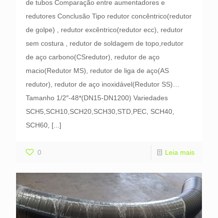
de tubos Comparação entre aumentadores e
redutores Conclusão Tipo redutor concêntrico(redutor
de golpe) , redutor excêntrico(redutor ecc), redutor
sem costura , redutor de soldagem de topo,redutor
de aço carbono(CSredutor), redutor de aço
macio(Redutor MS), redutor de liga de aço(AS
redutor), redutor de aço inoxidável(Redutor SS)…
Tamanho 1/2″-48*(DN15-DN1200) Variedades
SCH5,SCH10,SCH20,SCH30,STD,PEC, SCH40,
SCH60,
[...]
0
Leia mais