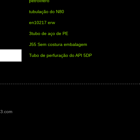
petrolífero
tubulação do N80
en10217 erw
3tubo de aço de PE
J55 Sem costura embalagem
Tubo de perfuração do API 5DP
3.com