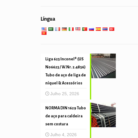
serviço geral de engenharia
aquecedor
empilhando tubulação & de
Língua
tubo de mecânica e de
perfuração
Serviço de baixa alta
precisão
temperatura
Liga 625 Inconel® (US
N06625 / W.Nr. 2.4856)
Tubo de aço de liga de
níquel & Acessórios
Julho 25, 2026
NORMA DIN 1629 Tubo
de aço para caldeira
sem costura
Julho 4, 2026