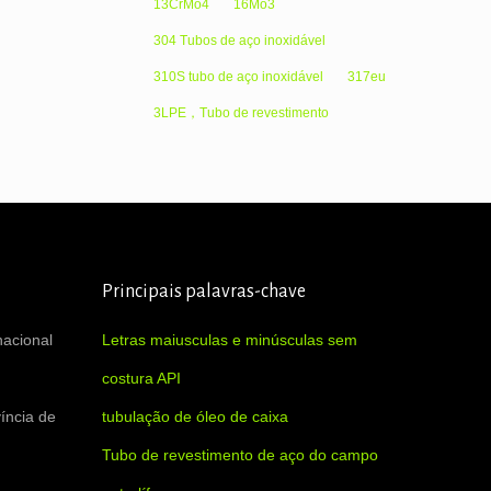
13CrMo4
16Mo3
304 Tubos de aço inoxidável
310S tubo de aço inoxidável
317eu
3LPE，Tubo de revestimento
Principais palavras-chave
nacional
Letras maiusculas e minúsculas sem
costura API
íncia de
tubulação de óleo de caixa
Tubo de revestimento de aço do campo