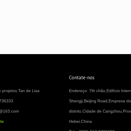
Contate-nos
 projetos:Tan de Lisa
Endereço: 7th chão,Edifício Inter
736333
Shengji,Beijing Road,Empresa do
6@163.com
distrito,Cidade de Cangzhou,Prov
te
Hebei,China