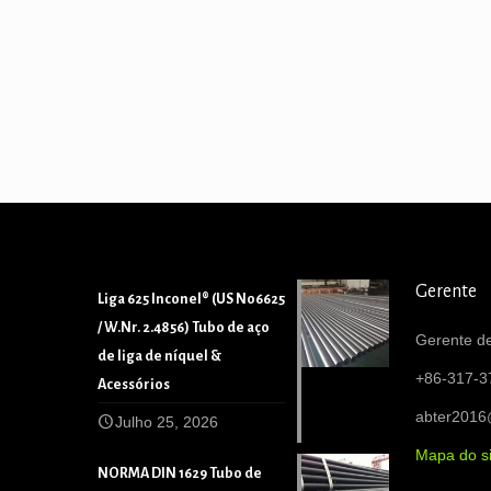
Gerente
Liga 625 Inconel® (US N06625
/ W.Nr. 2.4856) Tubo de aço
Gerente de
de liga de níquel &
+86-317-3
Acessórios
abter201
Julho 25, 2026
Mapa do si
NORMA DIN 1629 Tubo de