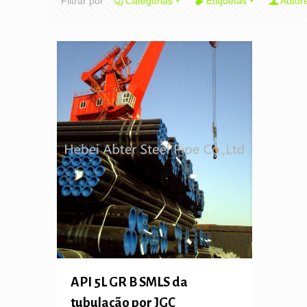
Filtrar por
Categorias
Etiquetas
Autor
API 5L GR B SMLS da
tubulação por JGC