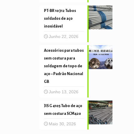
PT-BR 10312 Tubos
soldados de aço
inoxidável
Junho 22, 2026
Acessórios para tubos
sem costura para
soldagem de topo de
aço – Padrão Nacional
GB
Junho 13, 2026
JIS G 4105 Tubo de aço
sem costura SCM420
Maio 30, 2026