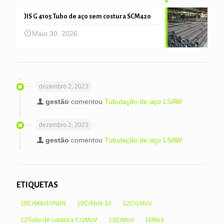
JIS G 4105 Tubo de aço sem costura SCM420
Maio 30, 2026
dezembro 2, 2023
gestão
comentou
Tubulação de aço LSAW
dezembro 2, 2023
gestão
comentou
Tubulação de aço LSAW
ETIQUETAS
10Cr9Mo1VNbN
10CrMo9-10
12Cr1MoV
12Tubo de caldeira Cr1MoV
13CrMo4
16Mo3