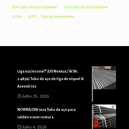
304 Tubos de aço inoxidável
310S tubo de aço inoxidável
317eu
3LPE，Tubo de revestimento
Liga 625 Inconel® (US N06625 / W.Nr.
2.4856) Tubo de aço de liga de níquel &
Acessórios
Julho 25, 2026
NORMA DIN 1629 Tubo de aço para
caldeira sem costura
Julho 4, 2026