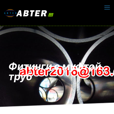
Фитинги с муфтой
труб