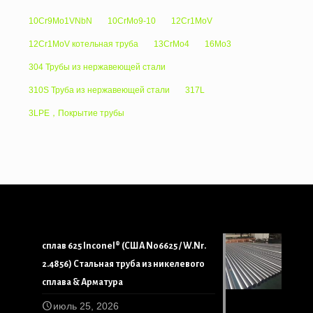
10Cr9Mo1VNbN
10CrMo9-10
12Cr1MoV
12Cr1MoV котельная труба
13CrMo4
16Mo3
304 Трубы из нержавеющей стали
310S Труба из нержавеющей стали
317L
3LPE，Покрытие трубы
сплав 625 Inconel® (США N06625 / W.Nr.
2.4856) Стальная труба из никелевого
сплава & Арматура
июль 25, 2026