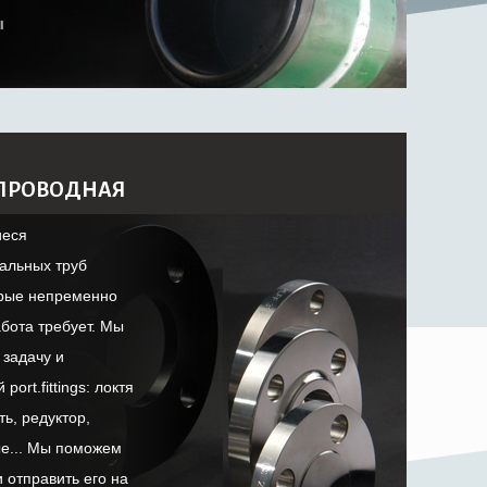
ы
ОПРОВОДНАЯ
иеся
альных труб
орые непременно
абота требует. Мы
задачу и
ort.fittings: локтя
ть, редуктор,
ые... Мы поможем
и отправить его на