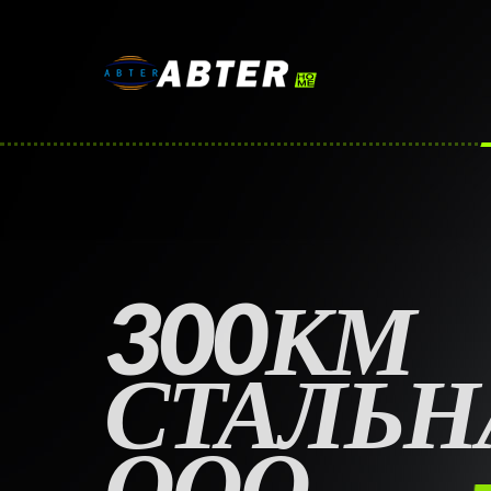
300КМ
СТАЛЬН
ООО