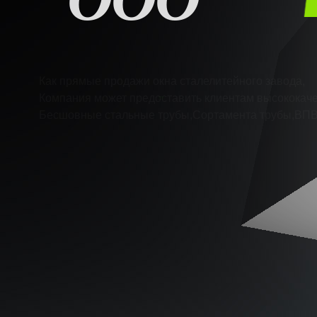
Как прямые продажи окна сталелитейного зав
Компания может предоставить клиентам высо
Бесшовные стальные трубы,Сортамента тру
300КМ СТАЛЬ