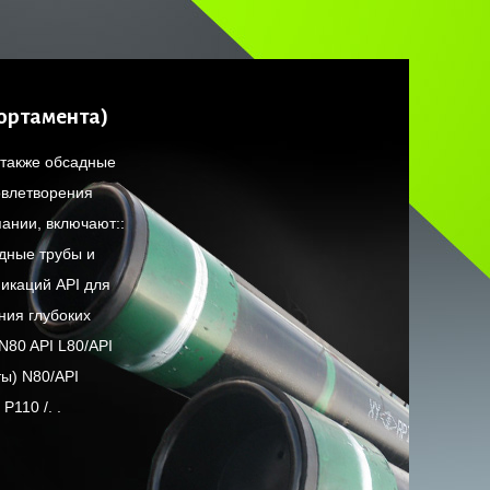
ортамента)
 также обсадные
овлетворения
ании, включают::
дные трубы и
икаций API для
ния глубоких
/N80 API L80/API
ты) N80/API
P110 /. .