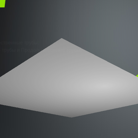
ода,
кокачественные трубы:
бы,ВПВ трубы и Продольношовные трубы.