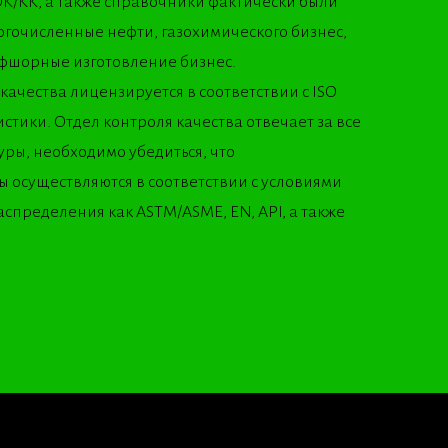
К/КК, а также справочники фактически были
гочисленные нефти, газохимического бизнес,
ффшорные изготовление бизнес.
ачества лицензируется в соответствии с ISO
стики. Отдел контроля качества отвечает за все
ы, необходимо убедиться, что
 осуществляются в соответствии с условиями
аспределения как ASTM/ASME, EN, API, а также