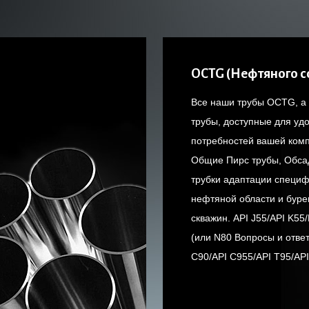
OCTG (Нефтяного с
Все наши трубы OCTG, а
трубы, доступные для уд
потребностей вашей комп
Общие Пирс трубы, Обса
трубки адаптации специф
нефтяной области и буре
скважин. API J55/API K55
(или N80 Вопросы и отве
C90/API C955/API T95/API 