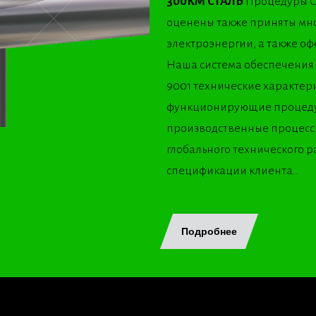
300КМ СТАЛЬ
Процедуры О
оценены также приняты мно
электроэнергии, а также о
Наша система обеспечения к
9001 технические характери
функционирующие процедур
производственные процессы
глобального технического р
спецификации клиента..
Подробнее