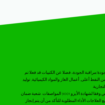
دة/مراقبة الجودة، فضلا عن الكتيبات قد فعلا تم
 النفط أعلى, أعمال الغاز والمواد الكيميائية, توليد
تجارية.
لدينا نظام لضمان الجودة مرخص وفقا لشهادة الأيزو 9001 المواصفات. شعبة ضمان
علاجات الأداء المطلوبة للتأكد من أن يتم إنجاز