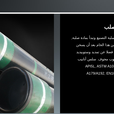
صلب
ة التصنيع وتبدأ بمادة صلبة,
ن هذا الخام بعد أن يسخن
فضلا عن تمديد وستوبيديد
بوب مجوف. سلس أنابيب
API5L, ASTM A106/A53
A179/A192, EN1