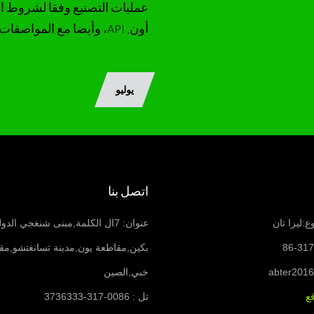
أون, API، وأيضا مع المواصفات العميل..
يوليو
اتصل بنا
:ليزا تان
عنوان: 7ال الكلمة,مبنى شنغجي ال
بكين,مقاطعة يون,مدينة تسانغتشو,مق
abter201
خبي,الصين
ع
تل : 0086-317-3736333