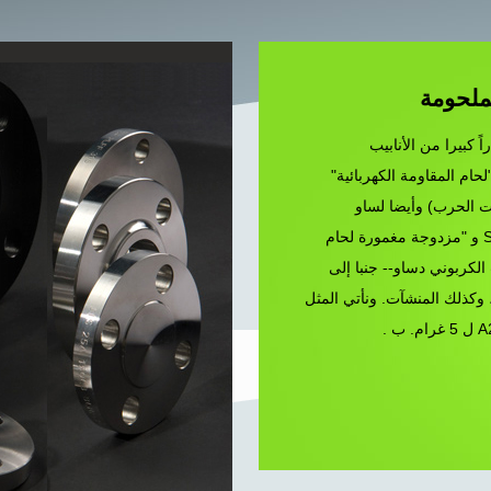
لملحومة
اً كبيرا من الأنابيب
لحام المقاومة الكهربائية"
 الحرب) وأيضا لساو
الأنابيب, الأنابيب SSAW و "مزدوجة مغمورة لحام
الكربوني دساو-- جنبا إلى
وكذلك المنشآت. ونأتي المثل
ب .