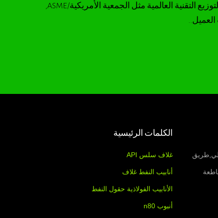
عمليات التصنيع وفقا لشروط التوزيع التقنية العالمية مثل الجمعية الأمريكية/ASME,
الكلمات الرئيسية
دولي,طريق
غلاف سلس API
اطعة
أنابيب النفط غلاف
الأنابيب الفولاذية حقول النفط
أنبوب n80