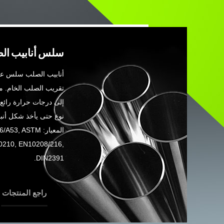
سلس أنابيب ال
أنابيب الصلب سلس عملي
تقريب الصلب الخام. م
إلى درجات حرارة رائع 
نوع حتى يأخذ شكل أن
المعيار: , ASTM
0210, EN10208/216,
DIN2391.
راجع المنتجات