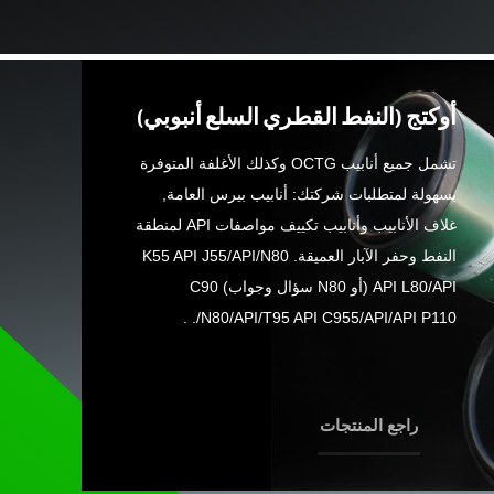
أوكتج (النفط القطري السلع أنبوبي)
تشمل جميع أنابيب OCTG وكذلك الأغلفة المتوفرة
بسهولة لمتطلبات شركتك: أنابيب بيرس العامة,
غلاف الأنابيب وأنابيب تكييف مواصفات API لمنطقة
النفط وحفر الآبار العميقة. K55 API J55/API/N80
API L80/API (أو N80 سؤال وجواب) C90
N80/API/T95 API C955/API/API P110/. .
راجع المنتجات