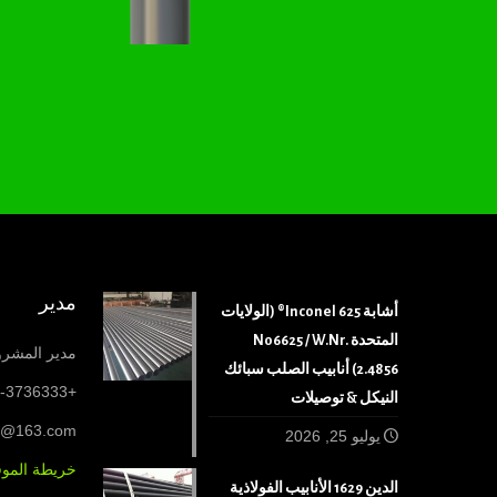
مدير
أشابة 625 Inconel® (الولايات
المتحدة N06625 / W.Nr.
مدير المشروع
2.4856) أنابيب الصلب سبائك
+86-317-3736333
النيكل & توصيلات
6@163.com
يوليو 25, 2026
خريطة الموق
الدين 1629 الأنابيب الفولاذية