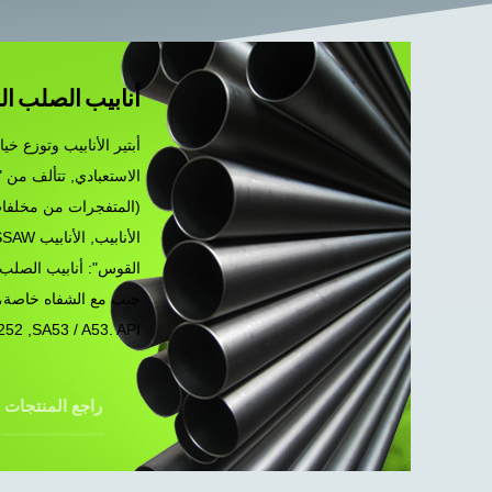
أنابيب الصلب ا
أبتير الأنابيب وتوزع خيار
الاستعبادي, تتألف من "
(المتفجرات من مخلفات
القوس": أنابيب الصلب 
جنب مع الشفاه خاصة، 
A252 ,SA53 / A53. API ل 5 غرام. 
راجع المنتجات