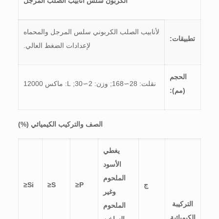
الكربون سلس أنابيب الصلب المرجل
لأنابيب الصلب الكربوني سلس المرجل والمحماه
تطبيقات:
لإعدادات الضغط العالي.
الحجم
نقلت: 28∼168; وزن: 2∼30; L: ماكس 12000
(مم):
الصف والتركيب الكيميائي (%)
يغطي
الأسود
الملحوم
ج
P≤
S≤
Si≤
وغير
التركيبة
الملحوم
الكيميائية