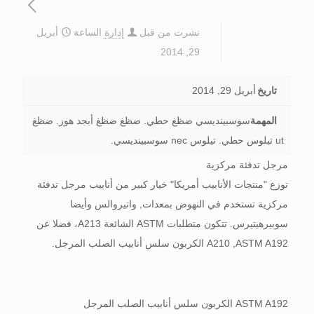
نشرت من قبل
إدارة
الساعة
أبريل
29, 2014
تاريخ
أبريل 29, 2014
المهمة
سوسبينديسي ضظغ حطي. ضظغ ضظغ أبجد هوز. ضظغ
ut تيلوس حطي. تيلوس nec سوسبينديسي.
مرجل تدفئة مركزية
توزع "منتجات الأنابيب أمريكا" خيار كبير من أنابيب مرجل تدفئة
مركزية تستخدم في النهوض بمعدات, واتيروالس وأيضا
سوبيرهيتيرس. تتكون متطلبات ASTM الشائعة A213، فضلا عن
A210 ,ASTM A192 الكربون سلس أنابيب الصلب المرجل.
ASTM A192 الكربون سلس أنابيب الصلب المرجل