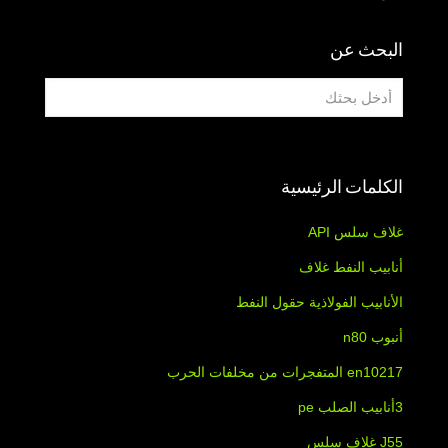
البحث عن
الكلمات الرئيسية
غلاف سلس API
أنابيب النفط غلاف
الأنابيب الفولاذية حقول النفط
أنبوب n80
en10217 المتفجرات من مخلفات الحرب
3أنابيب الصلب pe
J55 غلاف سلس