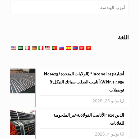
أنبوب الهندسة
الأنابيب المغلفنة
غلاية, مبادل حراري, مكثف & أنبوب سخان السوبر
الخدمات الهندسية العامة
الأنابيب الأساسات & الحفر
خدمة درجات الحرارة المنخفضة
اللغة
أنبوب الميكانيكية والدقة
أشابة 625 Inconel® (الولايات المتحدة N06625 /
W.Nr. 2.4856) أنابيب الصلب سبائك النيكل &
توصيلات
يوليو 25, 2026
الدين 1629 الأنابيب الفولاذية غير الملحومة
للغلايات
يوليو 4, 2026