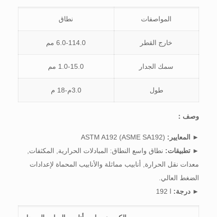
المواصفات
نطاق
خارج القطر
6.0-114.0 مم
سمك الجدار
1.0-15.0 مم
طول
3.0م-18 م
وصف：
►
المعايير:
ASTM A192 (ASME SA192)
►
تطبيقات:
نطاق واسع النطاق: المبادلات الحرارية, المكثفات,
معدات نقل الحرارة, أنابيب مماثلة والأنابيب المحماة لإعدادات
الضغط العالي.
►
درجة:
ا 192