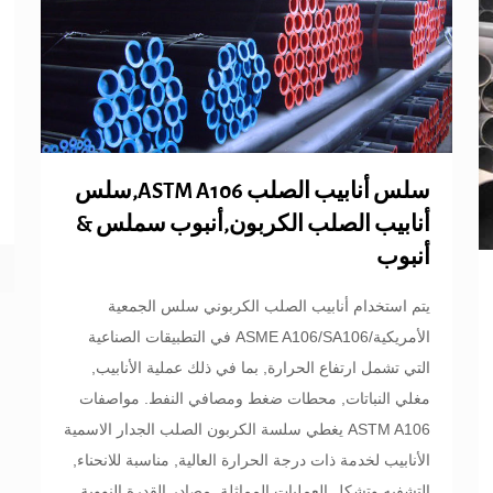
سلس أنابيب الصلب ASTM A106,سلس
أنابيب الصلب الكربون,أنبوب سملس &
أنبوب
يتم استخدام أنابيب الصلب الكربوني سلس الجمعية
الأمريكية/ASME A106/SA106 في التطبيقات الصناعية
التي تشمل ارتفاع الحرارة, بما في ذلك عملية الأنابيب,
مغلي النباتات, محطات ضغط ومصافي النفط. مواصفات
ASTM A106 يغطي سلسة الكربون الصلب الجدار الاسمية
الأنابيب لخدمة ذات درجة الحرارة العالية, مناسبة للانحناء,
التشفيه وتشكل العمليات المماثلة. مصادر القدرة النووية