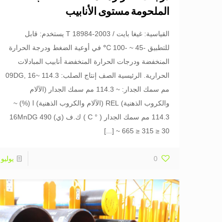
الملحومة مستوى الأنابيب
القياسية: غيغا بايت / T 18984-2003 يستخدم: قابل
للتطبيق -45 ~ -100 ℃ في أوعية الضغط ودرجة الحرارة
المنخفضة ودرجات الحرارة المنخفضة أنابيب المبادلات
الحرارية. الرئيسية الصف إنتاج الصلب: 09DG, 16~ 114.3
مم سمك الجدار: ~ 114.3 مم سمك الجدار (الآلام
والكروب الذهنية) REL (الآلام والكروب الذهنية) ا (%) ~
114.3 مم سمك الجدار ( ° C ) ك.ف (ي) 16MnDG 490
[...]
~ 665 ≥ 315 ≥ 30
0
يوليو