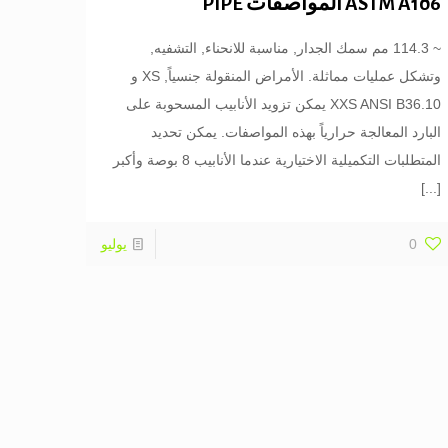
ASTM A106 المواصفات PIPE
~ 114.3 مم سمك الجدار, مناسبة للانحناء, التشفيه,
وتشكل عمليات مماثلة. الأمراض المنقولة جنسياً, XS و
XXS ANSI B36.10 يمكن تزويد الأنابيب المسحوبة على
البارد المعالجة حرارياً بهذه المواصفات. يمكن تحديد
المتطلبات التكميلية الاختيارية عندما الأنابيب 8 بوصة وأكبر
[...]
0
يوليو