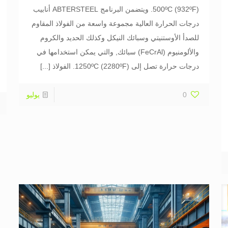
500ºC (932ºF). ويتضمن البرنامج ABTERSTEEL أنابيب
درجات الحرارة العالية مجموعة واسعة من الفولاذ المقاوم
للصدأ الأوستنيتي وسبائك النيكل وكذلك الحديد والكروم
والألومنيوم (FeCrAl) سبائك, والتي يمكن استخدامها في
درجات حرارة تصل إلى 1250ºC (2280ºF). الفولاذ
[...]
0
يوليو