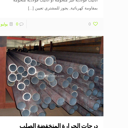
أنابيب فولاذية غير ملحومة أو أنابيب فولاذية ملحومة
بمقاومة كهربائية, يجوز للمشتري تعيين
[...]
0
0
يوليو
درجات الحرارة المنخفضة الصلب