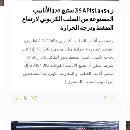
ز JIS API5L 3454 ستبج 370 الأنابيب
المصنوعة من الصلب الكربوني لارتفاع
الضغط ودرجة الحرارة
وتستخدم أنابيب الصلب الكربوني JIS G3454 لظروف
الضغط عند درجة حرارة مثلى محدودة 350 ℃. إذا كنت
بحاجة لأعلى أنابيب الضغط يجوز التفكير JIS ز 3455
شرط. يمكن أن تصنع الأنابيب الفولاذية G3454 JIS إلى
سلس أنابيب الصلب أو المقاومة الكهربائية المستعبدين
من أنابيب الصلب, المشتري
[...]
0
0
يوليو