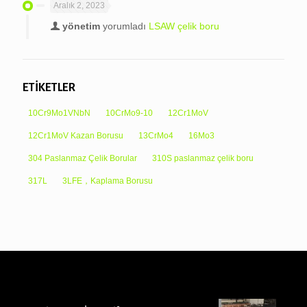
Aralık 2, 2023
yönetim
yorumladı
LSAW çelik boru
ETİKETLER
10Cr9Mo1VNbN
10CrMo9-10
12Cr1MoV
12Cr1MoV Kazan Borusu
13CrMo4
16Mo3
304 Paslanmaz Çelik Borular
310S paslanmaz çelik boru
317L
3LFE，Kaplama Borusu