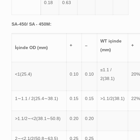
0.18
0.63
SA-450/ SA - 450M:
WT içinde
+
–
+
İçinde OD (mm)
(mm)
≤1.1 /
<1(25.4)
0.10
0.10
20%
2(38.1)
1∼1.1 / 2(25.4∼38.1)
0.15
0.15
>1.1/2(38.1)
22%
>1.1/2∼<2(38.1∼50.8)
0.20
0.20
2∼<2.1/2(50.8∼63.5)
0.25
0.25