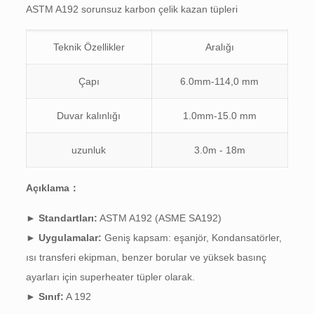
ASTM A192 sorunsuz karbon çelik kazan tüpleri
Teknik Özellikler
Aralığı
Çapı
6.0mm-114,0 mm
Duvar kalınlığı
1.0mm-15.0 mm
uzunluk
3.0m - 18m
Açıklama：
►
Standartları:
ASTM A192 (ASME SA192)
►
Uygulamalar:
Geniş kapsam: eşanjör, Kondansatörler,
ısı transferi ekipman, benzer borular ve yüksek basınç
ayarları için superheater tüpler olarak.
►
Sınıf:
A 192