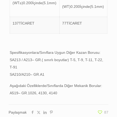
(WT≥)0.200İçinde(5.1mm)
(WT)0.200İçinde(5.1mm)
137TİCARET
77TİCARET
Spesifikasyonlara/Sınıflara Uygun Diğer Kazan Borusu:
SA213 / A213– GR.( sınırlı boyutlar) T-5, T-9, T-11, T-22,
T-91
SA210/A210– GR.A1
Aşağıdaki Özelliklerde/Sınıflarda Diğer Mekanik Borular:
A519– GR.1026, 4130, 4140
Paylaşmak
87