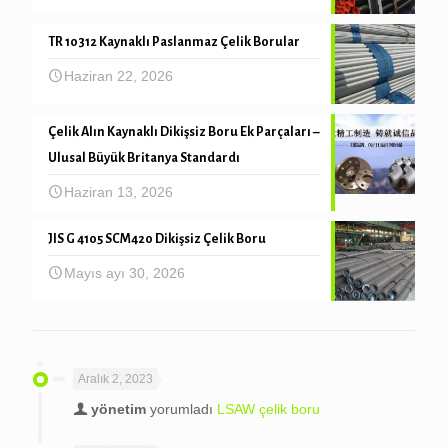
TR 10312 Kaynaklı Paslanmaz Çelik Borular
Haziran 22, 2026
Çelik Alın Kaynaklı Dikişsiz Boru Ek Parçaları –
Ulusal Büyük Britanya Standardı
Haziran 13, 2026
JIS G 4105 SCM420 Dikişsiz Çelik Boru
Mayıs ayı 30, 2026
Aralık 2, 2023
yönetim
yorumladı
LSAW çelik boru