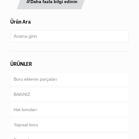
Daha fazla bilgi edinin
Ürün Ara
ÜRÜNLER
Boru ekleme parçaları
BAKINIZ
Hat boruları
Boru & kasa
Yapısal boru
Sondaj borusu
Ortak boru hattı