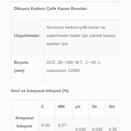
Dikişsiz Karbon Çelik Kazan Boruları
Sorunsuz karbon çelik kazan ve
Uygulamalar:
superheater tüpler için yüksek basınç
ayarları için.
Boyutu
DOZ: 28∼168; W.T.: 2∼30; L:
(mm):
maksimum 12000
Sınıf ve kimyasal bileşimi (%)
C
MN
p≤
S≤
Si≤
Kimyasal
0.06-
0.27-
bileşimi
0.035
0.035
0.25