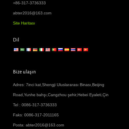
+86-317-3736333
abter2016@163.com
Site Haritası
Dil
Bize ulaşın
Adres: 7inci kat,Shengji Uluslararası Binası,Beijing
Road,Yunhe bahşı,Cangzhou şehir,Hebei Eyaleti,Çin
Tel : 0086-317-3736333
Faks: 0086-317-2011165
Posta:
abter2016@163.com