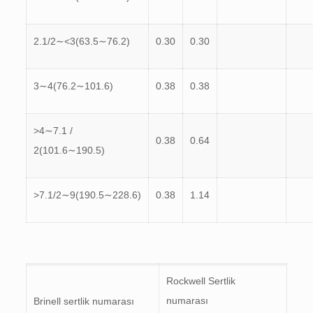
2.1/2∼<3(63.5∼76.2)
0.30
0.30
3∼4(76.2∼101.6)
0.38
0.38
>4∼7.1 /
0.38
0.64
2(101.6∼190.5)
>7.1/2∼9(190.5∼228.6)
0.38
1.14
Rockwell Sertlik
numarası
Brinell sertlik numarası