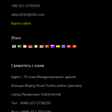
+86-317-3736333
abter2016@163.com
Карта сайта
Язык
Свяжитесь с нами
Адрес: 7й этаж,Международное здание
Шэнцзи,Beijing Road,Yunhe район,Цанчжоу
город,Провинция Хэбэй,Китай
Тел : 0086-317-3736333
Факс: 0086-317-2011165