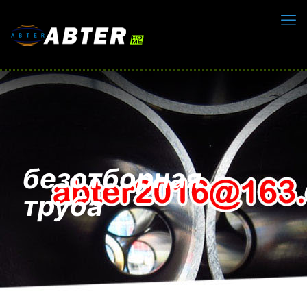
безотборная
труба