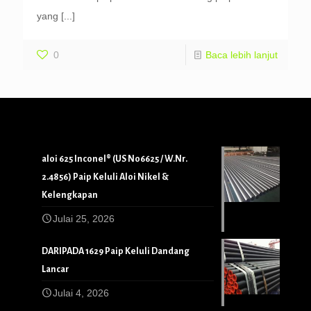
yang
[...]
0
Baca lebih lanjut
aloi 625 Inconel® (US N06625 / W.Nr.
2.4856) Paip Keluli Aloi Nikel &
Kelengkapan
Julai 25, 2026
DARIPADA 1629 Paip Keluli Dandang
Lancar
Julai 4, 2026