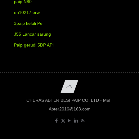
paip N80
en10217 erw
3paip keluli Pe
J55 Lancar sarung
Paip gerudi 5DP API
CHERAS ABTER BESI PAIP CO, LTD - Mel :
Abter2016@163.com