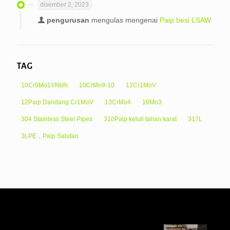
disember 2, 2023
pengurusan
mengulas mengenai
Paip besi LSAW
TAG
10Cr9Mo1VNbN
10CrMo9-10
12Cr1MoV
12Paip Dandang Cr1MoV
13CrMo4
16Mo3
304 Stainless Steel Pipes
310Paip keluli tahan karat
317L
3LPE，Paip Salutan