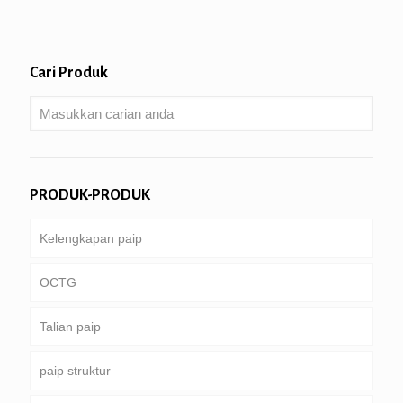
Cari Produk
PRODUK-PRODUK
Kelengkapan paip
OCTG
Talian paip
Tiub & sarung
paip struktur
Paip gerudi
saluran paip biasa