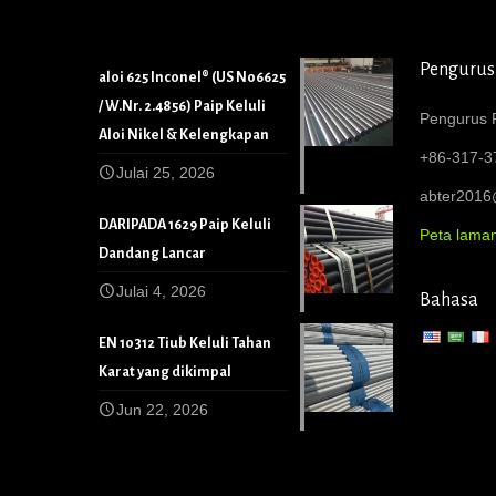
Pengurus
aloi 625 Inconel® (US N06625
/ W.Nr. 2.4856) Paip Keluli
Pengurus P
Aloi Nikel & Kelengkapan
+86-317-3
Julai 25, 2026
abter201
DARIPADA 1629 Paip Keluli
Peta lama
Dandang Lancar
Julai 4, 2026
Bahasa
EN 10312 Tiub Keluli Tahan
Karat yang dikimpal
Jun 22, 2026