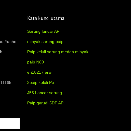
Kata kunci utama
Sarung lancar API
oad,Yunhe
minyak sarung paip
ah
Paip keluli sarung medan minyak
paip N80
en10217 erw
011165
3paip keluli Pe
J55 Lancar sarung
Paip gerudi 5DP API