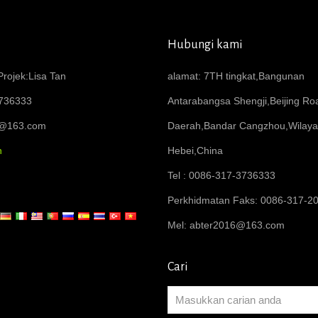
Hubungi kami
rojek:Lisa Tan
alamat: 7TH tingkat,Bangunan
736333
Antarabangsa Shengji,Beijing R
6@163.com
Daerah,Bandar Cangzhou,Wilay
n
Hebei,China
Tel : 0086-317-3736333
Perkhidmatan Faks: 0086-317-2
Mel:
abter2016@163.com
Cari