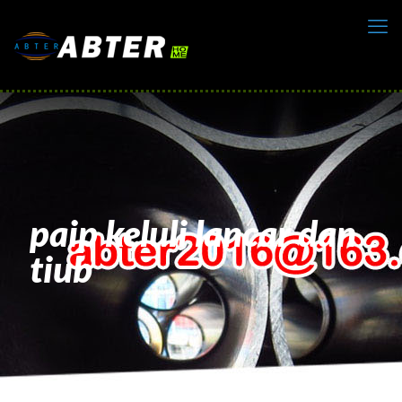
paip keluli lancar dan
tiub