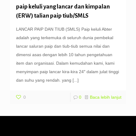
paip keluli yang lancar dan kimpalan
(ERW) talian paip tiub/SMLS
LANCAR PAIP DAN TIUB (SMLS) Paip keluli Abter
adalah yang terkemuka di seluruh dunia pembekal
lancar saluran paip dan tiub-tiub semua nilai dan
dimensi asas dengan lebih 10 tahun pengetahuan
item dan organisasi. Dalam kemudahan kami, kami
menyimpan paip lancar kira-kira 24″ dalam julat tinggi
dan suhu yang rendah. yang
[...]
0
0
Baca lebih lanjut