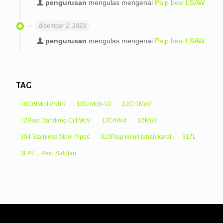
pengurusan
mengulas mengenai
Paip besi LSAW
disember 2, 2023
pengurusan
mengulas mengenai
Paip besi LSAW
TAG
10Cr9Mo1VNbN
10CrMo9-10
12Cr1MoV
12Paip Dandang Cr1MoV
13CrMo4
16Mo3
304 Stainless Steel Pipes
310Paip keluli tahan karat
317L
3LPE，Paip Salutan