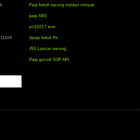
ah
Paip keluli sarung medan minyak
paip N80
en10217 erw
011165
3paip keluli Pe
J55 Lancar sarung
Paip gerudi 5DP API