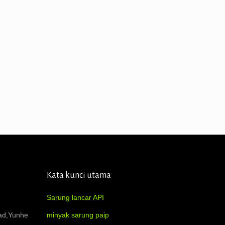
Kata kunci utama
Sarung lancar API
oad,Yunhe
minyak sarung paip