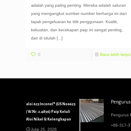
adalah yang paling penting. Mereka adalah saluran
yang mengangkut sumber-sumber berharga ini dari
tapak pengeluaran ke titik penggunaan. Kualiti,
kekuatan, dan kecekapan paip ini sangat penting,
dan di situlah
[...]
0
Baca lebih lanjut
Pengurus
aloi 625 Inconel® (US N06625
/ W.Nr. 2.4856) Paip Keluli
Pengurus P
Aloi Nikel & Kelengkapan
+86-317-3
Julai 25, 2026