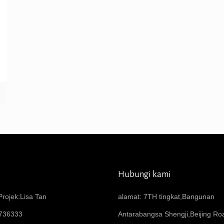
Hubungi kami
rojek:Lisa Tan
alamat: 7TH tingkat,Bangunan
736333
Antarabangsa Shengji,Beijing R