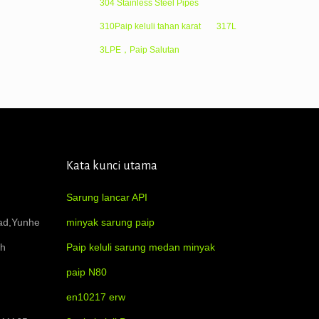
304 Stainless Steel Pipes
310Paip keluli tahan karat
317L
3LPE，Paip Salutan
Kata kunci utama
Sarung lancar API
oad,Yunhe
minyak sarung paip
ah
Paip keluli sarung medan minyak
paip N80
en10217 erw