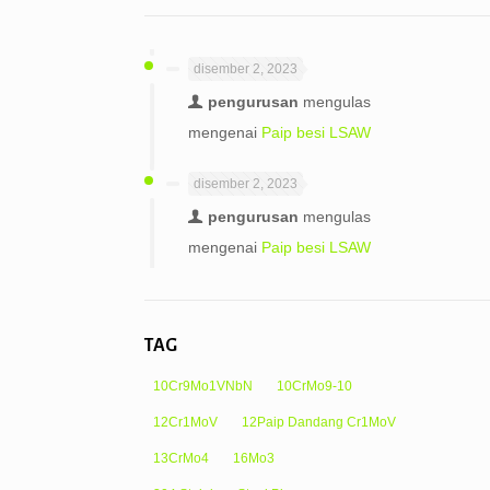
disember 2, 2023
pengurusan
mengulas
mengenai
Paip besi LSAW
disember 2, 2023
pengurusan
mengulas
mengenai
Paip besi LSAW
TAG
10Cr9Mo1VNbN
10CrMo9-10
12Cr1MoV
12Paip Dandang Cr1MoV
13CrMo4
16Mo3