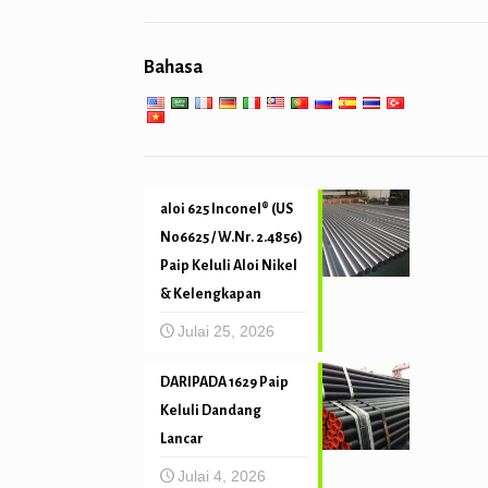
perkhidmatan kejuruteraan am
Pemanas super
cerucuk paip & penggerudian
Bahasa
Mekanikal dan ketepatan tiub
Perkhidmatan suhu tinggi yang
rendah
aloi 625 Inconel® (US
N06625 / W.Nr. 2.4856)
Paip Keluli Aloi Nikel
& Kelengkapan
Julai 25, 2026
DARIPADA 1629 Paip
Keluli Dandang
Lancar
Julai 4, 2026