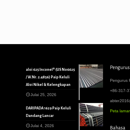
Pengurus
aloi 625 Inconel® (US N06625
/ W.Nr. 2.4856) Paip Keluli
Pengurus P
Aloi Nikel & Kelengkapan
+86-317-3
Julai 25, 2026
abter201
DARIPADA 1629 Paip Keluli
Peta lama
Dandang Lancar
Julai 4, 2026
Bahasa