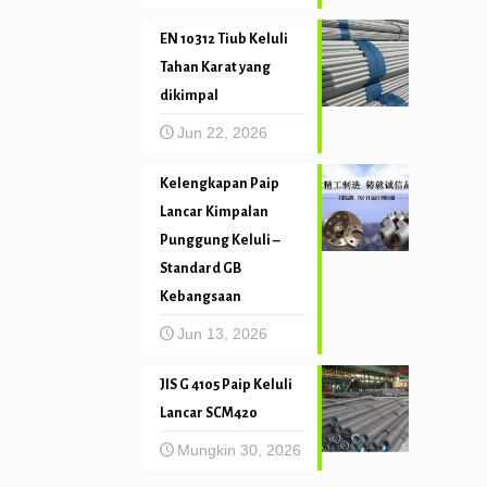
EN 10312 Tiub Keluli
Tahan Karat yang
dikimpal
Jun 22, 2026
Kelengkapan Paip
Lancar Kimpalan
Punggung Keluli –
Standard GB
Kebangsaan
Jun 13, 2026
JIS G 4105 Paip Keluli
Lancar SCM420
Mungkin 30, 2026