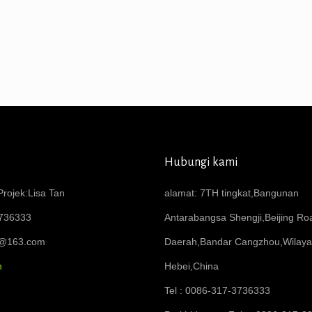
Hubungi kami
rojek:Lisa Tan
alamat: 7TH tingkat,Bangunan
736333
Antarabangsa Shengji,Beijing R
6@163.com
Daerah,Bandar Cangzhou,Wilay
n
Hebei,China
Tel : 0086-317-3736333