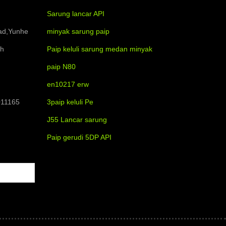
Sarung lancar API
oad,Yunhe
minyak sarung paip
ah
Paip keluli sarung medan minyak
paip N80
en10217 erw
011165
3paip keluli Pe
J55 Lancar sarung
Paip gerudi 5DP API