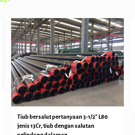
ang
Tiub bersalut pertanyaan 3-1/2″ L80
jenis 13Cr, tiub dengan salutan
pelindung dalaman