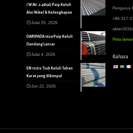
/ W.Nr. 2.4856) Paip Keluli
Pengurus P
Aloi Nikel & Kelengkapan
+86-317-3
Julai 25, 2026
abter201
DARIPADA 1629 Paip Keluli
Peta lama
Dandang Lancar
Julai 4, 2026
Bahasa
EN 10312 Tiub Keluli Tahan
Karat yang dikimpal
Jun 22, 2026