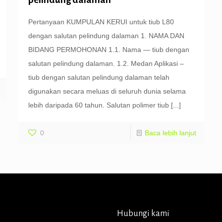
Pertanyaan KUMPULAN KERUI untuk tiub L80
dengan salutan pelindung dalaman 1. NAMA DAN
BIDANG PERMOHONAN 1.1. Nama — tiub dengan
salutan pelindung dalaman. 1.2. Medan Aplikasi –
tiub dengan salutan pelindung dalaman telah
digunakan secara meluas di seluruh dunia selama
lebih daripada 60 tahun. Salutan polimer tiub
[...]
0
Baca lebih lanjut
Hubungi kami