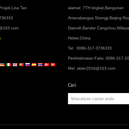
rojek:Lisa Tan
alamat: 7TH tingkat,Bangunan
736333
Antarabangsa Shengji,Beijing R
6@163.com
Daerah,Bandar Cangzhou,Wilay
n
Hebei,China
Tel : 0086-317-3736333
Perkhidmatan Faks: 0086-317-2
Mel:
abter2016@163.com
Cari