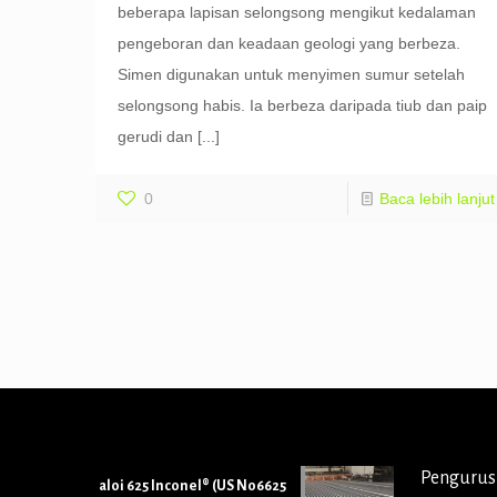
beberapa lapisan selongsong mengikut kedalaman
pengeboran dan keadaan geologi yang berbeza.
Simen digunakan untuk menyimen sumur setelah
selongsong habis. Ia berbeza daripada tiub dan paip
gerudi dan
[...]
0
Baca lebih lanjut
Pengurus
aloi 625 Inconel® (US N06625