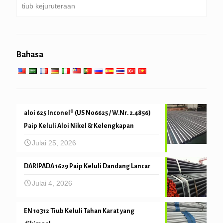
tiub kejuruteraan
Tergalvani paip
Dandang, Penukar haba aliran selari, condenser &
tiub Pemanas super
cerucuk paip & penggerudian
perkhidmatan kejuruteraan am
Perkhidmatan suhu tinggi yang rendah
Bahasa
Mekanikal dan ketepatan tiub
aloi 625 Inconel® (US N06625 / W.Nr. 2.4856)
Paip Keluli Aloi Nikel & Kelengkapan
Julai 25, 2026
DARIPADA 1629 Paip Keluli Dandang Lancar
Julai 4, 2026
EN 10312 Tiub Keluli Tahan Karat yang