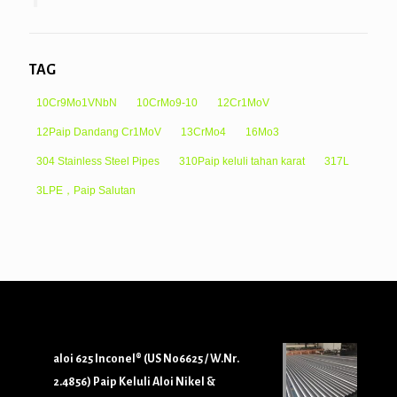
TAG
10Cr9Mo1VNbN
10CrMo9-10
12Cr1MoV
12Paip Dandang Cr1MoV
13CrMo4
16Mo3
304 Stainless Steel Pipes
310Paip keluli tahan karat
317L
3LPE，Paip Salutan
aloi 625 Inconel® (US N06625 / W.Nr.
2.4856) Paip Keluli Aloi Nikel &