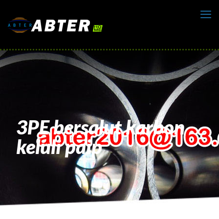
3PE bersalut karbon
keluli paip