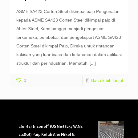
ASME SA423 Corten Steel dikimpal paip Pengenalan
kepada ASME SA423 Corten Steel dikimpal paip di
Abter Steel, Kami bangga menjadi pengeluar
terkemuka, pembekal, dan pengeksport ASME SA423
Corten Steel dikimpal Paip, Direka untuk rintangan
kakisan yang luar biasa dan ketahanan dalam aplikasi
struktur dan perindustrian. Mematuhi
[...]
0
Baca lebih lanjut
aloi 625 Inconel® (US N06625 / W.Nr.
2.4856) Paip Keluli Aloi Nikel &