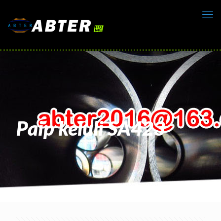
Paip keluli SA423