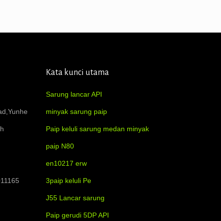
Kata kunci utama
Sarung lancar API
oad,Yunhe
minyak sarung paip
ah
Paip keluli sarung medan minyak
paip N80
en10217 erw
011165
3paip keluli Pe
J55 Lancar sarung
Paip gerudi 5DP API