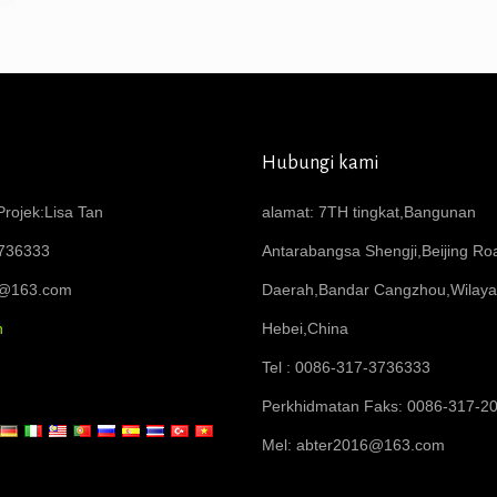
Hubungi kami
rojek:Lisa Tan
alamat: 7TH tingkat,Bangunan
736333
Antarabangsa Shengji,Beijing R
6@163.com
Daerah,Bandar Cangzhou,Wilay
n
Hebei,China
Tel : 0086-317-3736333
Perkhidmatan Faks: 0086-317-2
Mel:
abter2016@163.com