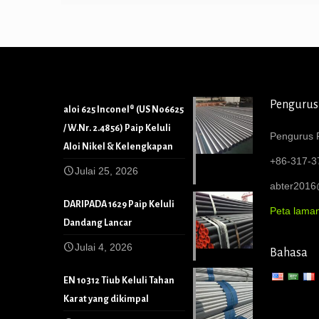
Pengurus
aloi 625 Inconel® (US N06625
/ W.Nr. 2.4856) Paip Keluli
Pengurus P
Aloi Nikel & Kelengkapan
+86-317-3
Julai 25, 2026
abter201
DARIPADA 1629 Paip Keluli
Peta lama
Dandang Lancar
Julai 4, 2026
Bahasa
EN 10312 Tiub Keluli Tahan
Karat yang dikimpal