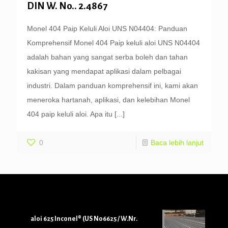
DIN W. No.. 2.4867
Monel 404 Paip Keluli Aloi UNS N04404: Panduan
Komprehensif Monel 404 Paip keluli aloi UNS N04404
adalah bahan yang sangat serba boleh dan tahan
kakisan yang mendapat aplikasi dalam pelbagai
industri. Dalam panduan komprehensif ini, kami akan
meneroka hartanah, aplikasi, dan kelebihan Monel
404 paip keluli aloi. Apa itu
[...]
0
Baca lebih lanjut
aloi 625 Inconel® (US N06625 / W.Nr.