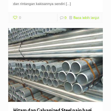
dan rintangan kakisannya sendiri
[...]
0
0
Baca lebih lanjut
Hitam dan Galvanized Steel paip bagi