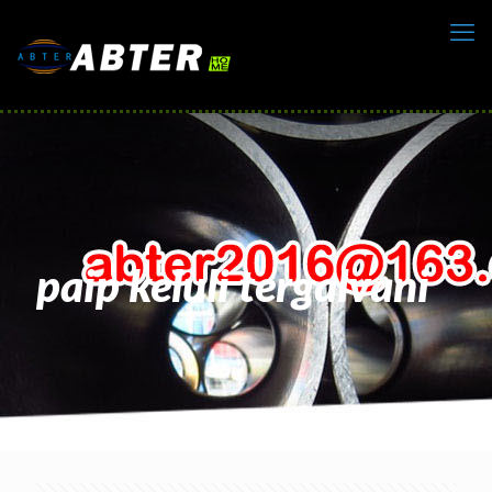
paip keluli tergalvani