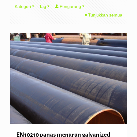
Kategori
Tag
Pengarang
Tunjukkan semua
EN10210 panas menurun galvanized