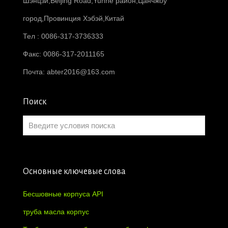
Шэнцзи,Beijing Road,Yunhe район,Цанчжоу
город,Провинция Хэбэй,Китай
Тел : 0086-317-3736333
Факс: 0086-317-2011165
Почта:
abter2016@163.com
Поиск
Основные ключевые слова
Бесшовные корпуса API
труба масла корпус