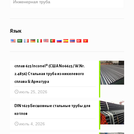
Инженерная труба
Труба оцинкованная
Котел, теплообменник, конденсатор & трубы
пароперегревателя
Труба свайные & бурение
Общеинженерное обслуживание
Низко-высокотемпературное обслуживание
Язык
Механическая и точность трубка
сплав 625 Inconel® (США N06625 / W.Nr.
2.4856) Стальная труба из никелевого
сплава & Арматура
июль 25, 2026
DIN 1629 Бесшовные стальные трубы для
котлов
июль 4, 2026