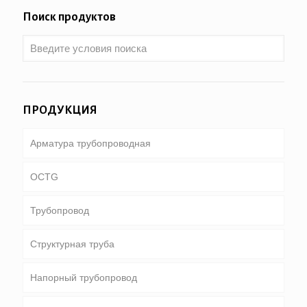
Поиск продуктов
ПРОДУКЦИЯ
Арматура трубопроводная
OCTG
Трубопровод
Трубки & корпус
Структурная труба
Бурильная труба
Общий трубопровод
Напорный трубопровод
Тяжелый вес бурильной трубы & УБТ
Специальное обслуживание и покрытие &
Круглая, площадь & прямоугольная труба
подкладке трубы